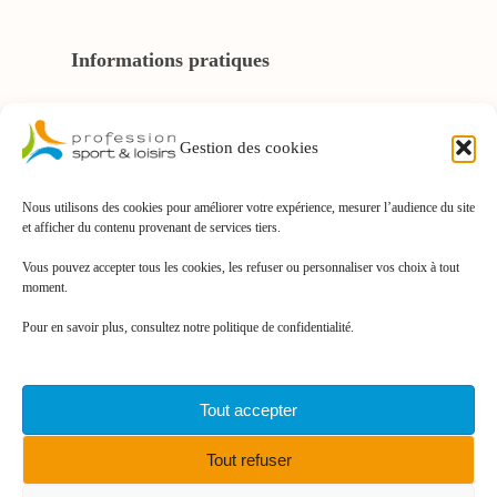
Informations pratiques
À propos de la FNPSL
Gestion des cookies
Nous Contacter
Nous utilisons des cookies pour améliorer votre expérience, mesurer l’audience du site
et afficher du contenu provenant de services tiers.
Mentions légales
Vous pouvez accepter tous les cookies, les refuser ou personnaliser vos choix à tout
Politique de confidentialité
moment.
Pour en savoir plus, consultez notre politique de confidentialité.
Politique de cookies
Tout accepter
facebook
linkedin
youtube
instagram
Tout refuser
© 2024 - FNPSL orientation - Site réalisé par l’agence