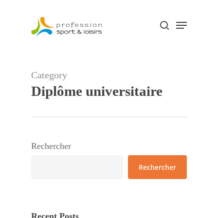
Skip
Menu
to
search
Close
main
Menu
content
Category
Diplôme universitaire
Rechercher
Rechercher
Recent Posts