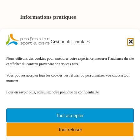
Informations pratiques
À propos de la FNPSL
Gestion des cookies
Nous Contacter
Nous utilisons des cookies pour améliorer votre expérience, mesurer l’audience du site
et afficher du contenu provenant de services tiers.
Mentions légales
Vous pouvez accepter tous les cookies, les refuser ou personnaliser vos choix à tout
Politique de confidentialité
moment.
Pour en savoir plus, consultez notre politique de confidentialité.
Politique de cookies
Tout accepter
facebook
linkedin
youtube
instagram
Tout refuser
© 2024 - FNPSL orientation - Site réalisé par l’agence